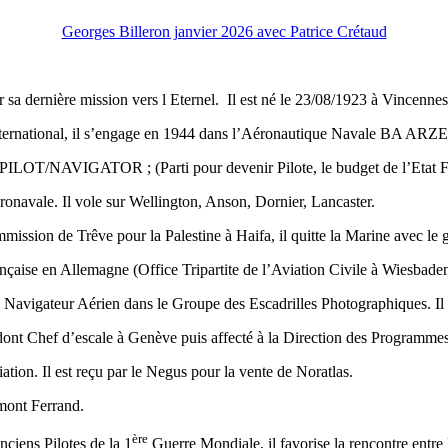
Georges Billeron janvier 2026 avec Patrice Crétaud
 dernière mission vers l Eternel. Il est né le 23/08/1923 à Vincennes, i
nternational, il s’engage en 1944 dans l’Aéronautique Navale BA ARZE
 PILOT/NAVIGATOR ; (Parti pour devenir Pilote, le budget de l’Etat Fra
onavale. Il vole sur Wellington, Anson, Dornier, Lancaster.
mission de Trêve pour la Palestine à Haifa, il quitte la Marine avec le 
çaise en Allemagne (Office Tripartite de l’Aviation Civile à Wiesbaden
Navigateur Aérien dans le Groupe des Escadrilles Photographiques. Il o
, dont Chef d’escale à Genève puis affecté à la Direction des Programmes
tion. Il est reçu par le Negus pour la vente de Noratlas.
rmont Ferrand.
ère
ens Pilotes de la 1
Guerre Mondiale, il favorise la rencontre ent