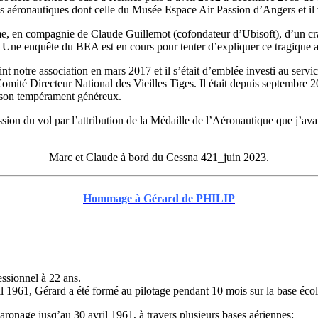
ions aéronautiques dont celle du Musée Espace Air Passion d’Angers et il
ime, en compagnie de Claude Guillemot (cofondateur d’Ubisoft), d’un cr
e. Une enquête du BEA est en cours pour tenter d’expliquer ce tragique a
nt notre association en mars 2017 et il s’était d’emblée investi au serv
mité Directeur National des Vieilles Tiges. Il était depuis septembre 20
t son tempérament généreux.
passion du vol par l’attribution de la Médaille de l’Aéronautique que j’av
Marc et Claude à bord du Cessna 421_juin 2023.
Hommage à Gérard de PHILIP
essionnel à 22 ans.
il 1961, Gérard a été formé au pilotage pendant 10 mois sur la base éc
caronage jusq’au 30 avril 1961, à travers plusieurs bases aériennes: