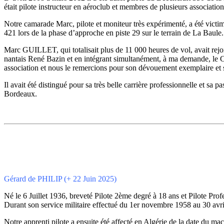
était pilote instructeur en aéroclub et membres de plusieurs associat
Notre camarade Marc, pilote et moniteur très expérimenté, a été vict
421 lors de la phase d’approche en piste 29 sur le terrain de La Baul
Marc GUILLET, qui totalisait plus de 11 000 heures de vol, avait rejoi
nantais René Bazin et en intégrant simultanément, à ma demande, le Co
association et nous le remercions pour son dévouement exemplaire e
Il avait été distingué pour sa très belle carrière professionnelle et sa 
Bordeaux.
Gérard de PHILIP (+ 22 Juin 2025)
Né le 6 Juillet 1936, breveté Pilote 2ème degré à 18 ans et Pilote Prof
Durant son service militaire effectué du 1er novembre 1958 au 30 avr
Notre apprenti pilote a ensuite été affecté en Algérie de la date du ma