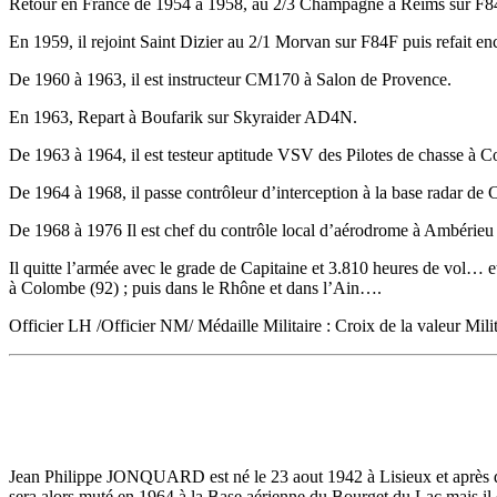
Retour en France de 1954 à 1958, au 2/3 Champagne à Reims sur F84G
En 1959, il rejoint Saint Dizier au 2/1 Morvan sur F84F puis refait en
De 1960 à 1963, il est instructeur CM170 à Salon de Provence.
En 1963, Repart à Boufarik sur Skyraider AD4N.
De 1963 à 1964, il est testeur aptitude VSV des Pilotes de chasse à C
De 1964 à 1968, il passe contrôleur d’interception à la base radar de 
De 1968 à 1976 Il est chef du contrôle local d’aérodrome à Ambérieu 
Il quitte l’armée avec le grade de Capitaine et 3.810 heures de vol…
à Colombe (92) ; puis dans le Rhône et dans l’Ain….
Officier LH /Officier NM/ Médaille Militaire : Croix de la valeur Milit
Jean Philippe JONQUARD est né le 23 aout 1942 à Lisieux et après de
sera alors muté en 1964 à la Base aérienne du Bourget du Lac mais il qu