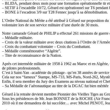
– BLIDA, pendant deux mois pour une formation opérationnelle tir 
– SETIF à l’escadrille 10/72, Gérard est opérationnel sur T6 pendant 
– BONE à l’escadron 3/9 sur T28 Fennec jusqu’à sa démobilisation.
L’Ordre National du Mérite a été attribué à Gérard sur proposition du 
volontaire lors de son service militaire d’une durée de 30 mois.
Notre camarade Gérard de PHILIP a effectué 261 missions de guerre en 4
– Médaille militaire.
– Croix de la valeur militaire avec deux citations à l’Ordre de l’Armée
– Croix du combattant volontaire – Croix du Combattant.
– Médaille commémorative “Algérie”.
– Titre de reconnaissance de la Nation.
Après cet intermède militaire de 1958 à 1962 au Maroc et en Algérie, Gér
de pilotes professionnels.
C’est à Saint-Yan –académie du pilotage– qu’en 38 années de service i
Cela sur nos “fameux” Stampe, MS-733, MS-Paris, Nord-262, Mystère-
Enfin, il sera membre du Jury des Examens au niveau national et Chef
– Sa Médaille de l’aéronautique au titre de la DGAC fut bien méritée 
Gérard à la retraite devient membre Pionnier des Vieilles Tiges a
Sous les présidences de Mr. Jean BONNET de la ROCHE (Air France) 
2010 où il me demandera de lui succéder… avec Michel PENOT, J