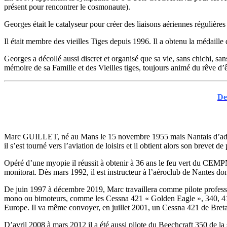
présent pour rencontrer le cosmonaute).
Georges était le catalyseur pour créer des liaisons aériennes régulière
Il était membre des vieilles Tiges depuis 1996. Il a obtenu la médaille
Georges a décollé aussi discret et organisé que sa vie, sans chichi, san
mémoire de sa Famille et des Vieilles tiges, toujours animé du rêve d’ê
De
Marc GUILLET, né au Mans le 15 novembre 1955 mais Nantais d’adoption
il s’est tourné vers l’aviation de loisirs et il obtient alors son brevet de
Opéré d’une myopie il réussit à obtenir à 36 ans le feu vert du CEMPN p
monitorat. Dès mars 1992, il est instructeur à l’aéroclub de Nantes don
De juin 1997 à décembre 2019, Marc travaillera comme pilote professi
mono ou bimoteurs, comme les Cessna 421 « Golden Eagle », 340, 414 
Europe. Il va même convoyer, en juillet 2001, un Cessna 421 de Breta
D’avril 2008 à mars 2012 il a été aussi pilote du Beechcraft 350 de