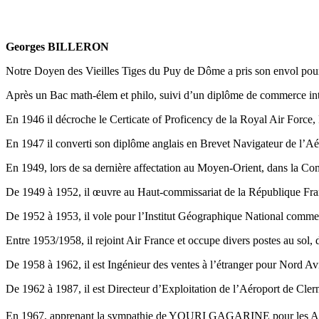
Georges BILLERON
Notre Doyen des Vieilles Tiges du Puy de Dôme a pris son envol pour sa
Après un Bac math-élem et philo, suivi d’un diplôme de commerce i
En 1946 il décroche le Certicate of Proficency de la Royal Air Force,
En 1947 il converti son diplôme anglais en Brevet Navigateur de l’Aér
En 1949, lors de sa dernière affectation au Moyen-Orient, dans la Com
De 1949 à 1952, il œuvre au Haut-commissariat de la République Fran
De 1952 à 1953, il vole pour l’Institut Géographique National comme 
Entre 1953/1958, il rejoint Air France et occupe divers postes au sol
De 1958 à 1962, il est Ingénieur des ventes à l’étranger pour Nord Avia
De 1962 à 1987, il est Directeur d’Exploitation de l’Aéroport de Cle
En 1967, apprenant la sympathie de YOURI GAGARINE pour les Anci