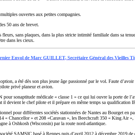
s multiples ouvertes aux petites compagnies.
 des 50 ans de brevet.
s fleurs, sans plaques, dans la plus stricte intimité familiale dans sa te
tre dans les cieux.
rnier Envol de Marc GUILLET, Secrétaire Général des Vieilles Ti
, a été dès son plus jeune âge passionné par le vol. Faute d’avoir pu i
 pilote privé planeur et avion.
our sonaptitude médicale « classe 1 » ce qui lui ouvre la porte de l’avi
t il devient le chef pilote et il prépare en même temps sa qualification I
onnel pour différentes sociétés stationnées de Nantes au Bourget en pa
« Chancellor » et 208 «Caravan », les Beechcraft 350 « King Air », l
gne à Oshkosh (Wisconsin) par la route nord-atlantique.
 la société SAMSIC basé à Rennes puis d’avril 2012 à décembre 2019 d