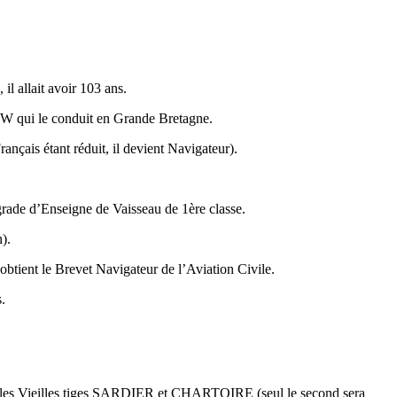
l allait avoir 103 ans.
W qui le conduit en Grande Bretagne.
nçais étant réduit, il devient Navigateur).
grade d’Enseigne de Vaisseau de 1ère classe.
).
btient le Brevet Navigateur de l’Aviation Civile.
.
re les Vieilles tiges SARDIER et CHARTOIRE (seul le second sera