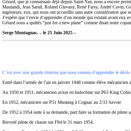
Gérard, que je connaissais déjà depuis Saint-Yan, nous a encore permis
Maulandi, Jean Sarail, Roland Glavany, René Farsy, André Cavin, George
ingénieurs, eux, qui nous ont accueillis sans autre considération que 
J’espère que l’envie d’apprendre d’un monde qui existait avant eux r
Gérard nous a quittés “just for a new plane” comme disait notre c
Serge Montagnac. – le 25 Juin 2025 –
C’est avec une grande tristesse que nous venons d’apprendre le décès 
Entré dans l’armée de l’air en janvier 1948 comme élève mécanicien a
An 1950 et 1951, mécanicien avion en Indochine sur P63 King Cobra
En 1952, mécanicien sur P51 Mustang à Cognac au 2/33 Savoie
De 1952 à 1954 suite à sa demande, part faire sa formation de pilot
Breveté pilote de chasse sur F84 le 31 mars 1954.