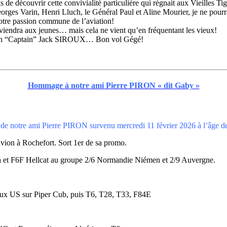
 de découvrir cette convivialité particulière qui régnait aux Vieilles T
s Varin, Henri Lluch, le Général Paul et Aline Mourier, je ne pourrais p
notre passion commune de l’aviation!
eviendra aux jeunes… mais cela ne vient qu’en fréquentant les vieux!
opain “Captain” Jack SIROUX… Bon vol Gégé!
Hommage à notre ami Pierre PIRON « dit Gaby »
de notre ami Pierre PIRON survenu mercredi 11 février 2026 à l’âge de 
vion à Rochefort. Sort 1er de sa promo.
 et F6F Hellcat au groupe 2/6 Normandie Niémen et 2/9 Auvergne.
e aux US sur Piper Cub, puis T6, T28, T33, F84E