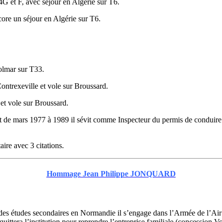
 et F, avec séjour en Algérie sur T6.
core un séjour en Algérie sur T6.
olmar sur T33.
Contrexeville et vole sur Broussard.
et vole sur Broussard.
 et de mars 1977 à 1989 il sévit comme Inspecteur du permis de conduire
aire avec 3 citations.
Hommage Jean Philippe JONQUARD
s études secondaires en Normandie il s’engage dans l’Armée de l’Air 
ittera l’institution pour reprendre l’entreprise familiale (concession V