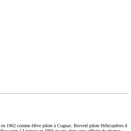
en 1962 comme élève pilote à Cognac. Breveté pilote Hélicoptères il
olkswagen à Lisieux) en 1966 et sera alors sous-officier de réserve.