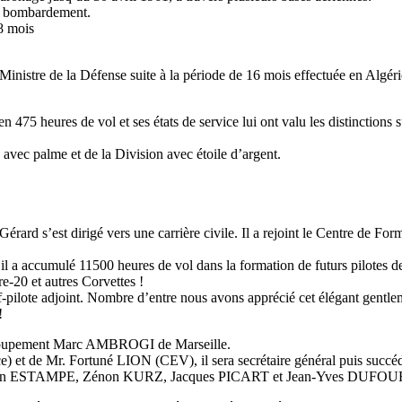
et bombardement.
8 mois
Ministre de la Défense suite à la période de 16 mois effectuée en Algéri
75 heures de vol et ses états de service lui ont valu les distinctions s
 avec palme et de la Division avec étoile d’argent.
ard s’est dirigé vers une carrière civile. Il a rejoint le Centre de Form
l a accumulé 11500 heures de vol dans la formation de futurs pilotes de
20 et autres Corvettes !
-pilote adjoint. Nombre d’entre nous avons apprécié cet élégant gentl
!
u Groupement Marc AMBROGI de Marseille.
et de Mr. Fortuné LION (CEV), il sera secrétaire général puis succé
ean ESTAMPE, Zénon KURZ, Jacques PICART et Jean-Yves DUFOUR … n