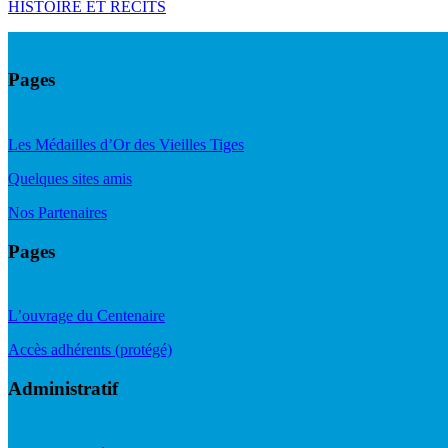
HISTOIRE ET RÉCITS
Pages
Les Médailles d’Or des Vieilles Tiges
Quelques sites amis
Nos Partenaires
Pages
L’ouvrage du Centenaire
Accès adhérents (protégé)
Administratif