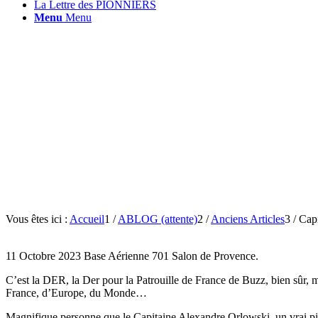
La Lettre des PIONNIERS
Menu
Menu
Vous êtes ici :
Accueil
1
/
ABLOG (attente)
2
/
Anciens Articles
3
/
Cap
11 Octobre 2023 Base Aérienne 701 Salon de Provence.
C’est la DER, la Der pour la Patrouille de France de Buzz, bien sûr,
France, d’Europe, du Monde…
Magnifique personne que le Capitaine Alexandre Orlowski, un vrai pilot