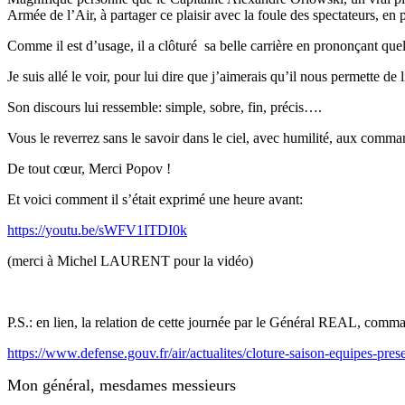
Armée de l’Air, à partager ce plaisir avec la foule des spectateurs, 
Comme il est d’usage, il a clôturé sa belle carrière en prononçant quel
Je suis allé le voir, pour lui dire que j’aimerais qu’il nous permette de
Son discours lui ressemble: simple, sobre, fin, précis….
Vous le reverrez sans le savoir dans le ciel, avec humilité, aux comm
De tout cœur, Merci Popov !
Et voici comment il s’était exprimé une heure avant:
https://youtu.be/sWFV1ITDI0k
(merci à Michel LAURENT pour la vidéo)
P.S.: en lien, la relation de cette journée par le Général REAL, comm
https://www.defense.gouv.fr/air/actualites/cloture-saison-equipes-pres
Mon général, mesdames messieurs