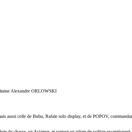
itaine Alexandre ORLOWSKI
 mais aussi celle de Bubu, Rafale solo display, et de POPOV, commandan
e de chasse, un Aviateur, et surtout,un pilote de voltige exceptionnel, 