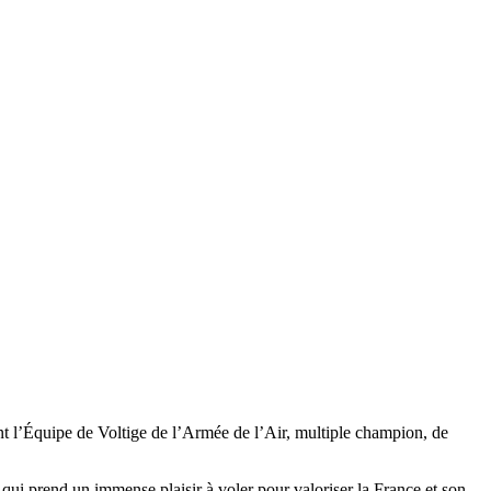
t l’Équipe de Voltige de l’Armée de l’Air, multiple champion, de
qui prend un immense plaisir à voler pour valoriser la France et son