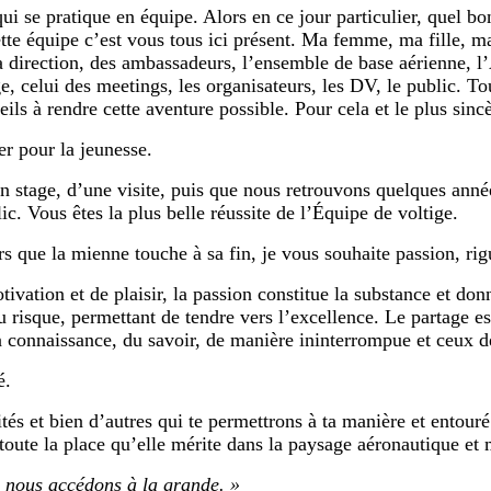
 qui se pratique en équipe. Alors en ce jour particulier, quel 
ette équipe c’est vous tous ici présent. Ma femme, ma fille,
la direction, des ambassadeurs, l’ensemble de base aérienne, l’
e, celui des meetings, les organisateurs, les DV, le public. To
ils à rendre cette aventure possible. Pour cela et le plus sin
er pour la jeunesse.
 stage, d’une visite, puis que nous retrouvons quelques année
. Vous êtes la plus belle réussite de l’Équipe de voltige.
ors que la mienne touche à sa fin, je vous souhaite passion, rig
vation et de plaisir, la passion constitue la substance et don
u risque, permettant de tendre vers l’excellence. Le partage est
la connaissance, du savoir, de manière ininterrompue et ceux d
é.
tés et bien d’autres qui te permettrons à ta manière et entouré
 toute la place qu’elle mérite dans la paysage aéronautique et m
ue nous accédons à la grande. »