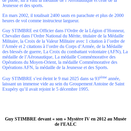
de pilote, lui a valu la médaille de l’Aéronautique et celle de la
Jeunesse et des sports.
En mars 2002, il totalisait 2400 sauts en parachute et plus de 2000
heures de vol comme instructeur largueur.
Guy STIMBRE est Officier dans l’Ordre de la Légion d’Honneur,
Chevalier dans l’Ordre National du Mérite, titulaire de la Médaille
Militaire, la Croix de la Valeur Militaire avec 1 citation à l’ordre de
l’Armée et 2 citations à l’ordre du Corps d’Armée, de la Médaille
des blessés de guerre, La Croix du combattant volontaire (AFN), La
médaille de l’Aéronautique, La médaille Commémorative des
Opérations du Moyen-Orient, la médaille Commémorative des
Opérations AFN, la médaille de la Jeunesse et des Sports.
ième
Guy STIMBRE s’est éteint le 9 mai 2025 dans sa 93
année,
laissant un immense vide au sein du Groupement Antoine de Saint
Exupéry qu’il avait rejoint le 5 décembre 1995.
Guy STIMBRE devant « son » Mystère IV en 2012 au Musée
de l’EALC