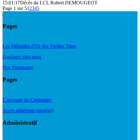
15:01:17
Décès du LCL Robert DEMOUGEOT
Page 1 sur 5
1
2
3
4
5
Pages
Les Médailles d’Or des Vieilles Tiges
Quelques sites amis
Nos Partenaires
Pages
L’ouvrage du Centenaire
Accès adhérents (protégé)
Administratif