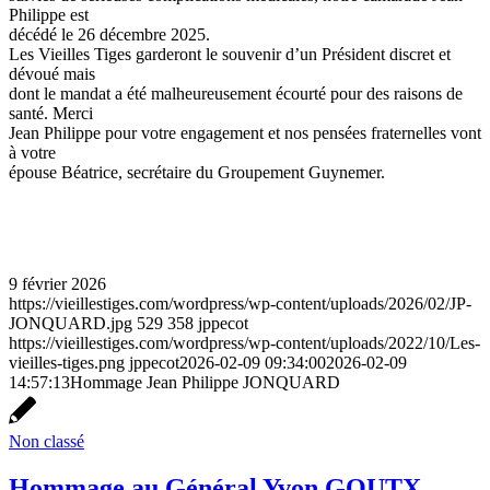
Philippe est
décédé le 26 décembre 2025.
Les Vieilles Tiges garderont le souvenir d’un Président discret et
dévoué mais
dont le mandat a été malheureusement écourté pour des raisons de
santé. Merci
Jean Philippe pour votre engagement et nos pensées fraternelles vont
à votre
épouse Béatrice, secrétaire du Groupement Guynemer.
9 février 2026
https://vieillestiges.com/wordpress/wp-content/uploads/2026/02/JP-
JONQUARD.jpg
529
358
jppecot
https://vieillestiges.com/wordpress/wp-content/uploads/2022/10/Les-
vieilles-tiges.png
jppecot
2026-02-09 09:34:00
2026-02-09
14:57:13
Hommage Jean Philippe JONQUARD
Non classé
Hommage au Général Yvon GOUTX