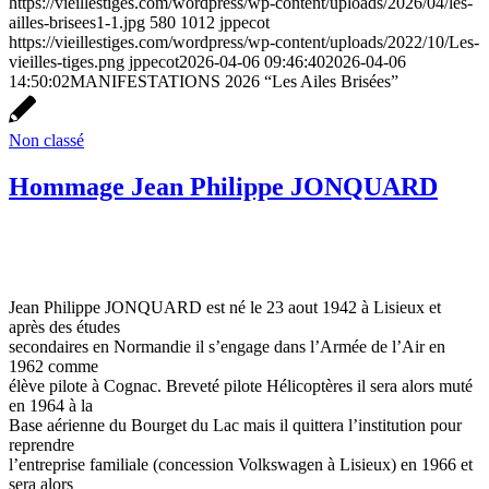
https://vieillestiges.com/wordpress/wp-content/uploads/2026/04/les-
ailles-brisees1-1.jpg
580
1012
jppecot
https://vieillestiges.com/wordpress/wp-content/uploads/2022/10/Les-
vieilles-tiges.png
jppecot
2026-04-06 09:46:40
2026-04-06
14:50:02
MANIFESTATIONS 2026 “Les Ailes Brisées”
Non classé
Hommage Jean Philippe JONQUARD
Jean Philippe JONQUARD est né le 23 aout 1942 à Lisieux et
après des études
secondaires en Normandie il s’engage dans l’Armée de l’Air en
1962 comme
élève pilote à Cognac. Breveté pilote Hélicoptères il sera alors muté
en 1964 à la
Base aérienne du Bourget du Lac mais il quittera l’institution pour
reprendre
l’entreprise familiale (concession Volkswagen à Lisieux) en 1966 et
sera alors