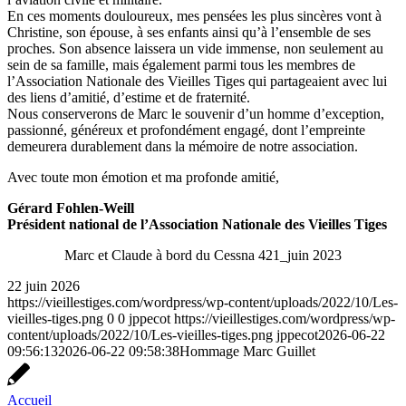
En ces moments douloureux, mes pensées les plus sincères vont à
Christine, son épouse, à ses enfants ainsi qu’à l’ensemble de ses
proches. Son absence laissera un vide immense, non seulement au
sein de sa famille, mais également parmi tous les membres de
l’Association Nationale des Vieilles Tiges qui partageaient avec lui
des liens d’amitié, d’estime et de fraternité.
Nous conserverons de Marc le souvenir d’un homme d’exception,
passionné, généreux et profondément engagé, dont l’empreinte
demeurera durablement dans la mémoire de notre association.
Avec toute mon émotion et ma profonde amitié,
Gérard Fohlen-Weill
Président national de l’Association Nationale des Vieilles Tiges
Marc et Claude à bord du Cessna 421_juin 2023
22 juin 2026
https://vieillestiges.com/wordpress/wp-content/uploads/2022/10/Les-
vieilles-tiges.png
0
0
jppecot
https://vieillestiges.com/wordpress/wp-
content/uploads/2022/10/Les-vieilles-tiges.png
jppecot
2026-06-22
09:56:13
2026-06-22 09:58:38
Hommage Marc Guillet
Accueil