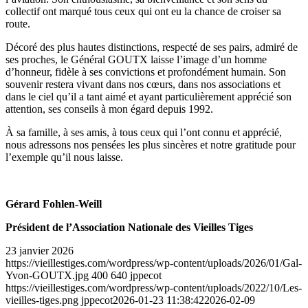
collectif ont marqué tous ceux qui ont eu la chance de croiser sa
route.
Décoré des plus hautes distinctions, respecté de ses pairs, admiré de
ses proches, le Général GOUTX laisse l’image d’un homme
d’honneur, fidèle à ses convictions et profondément humain. Son
souvenir restera vivant dans nos cœurs, dans nos associations et
dans le ciel qu’il a tant aimé et ayant particulièrement apprécié son
attention, ses conseils à mon égard depuis 1992.
À sa famille, à ses amis, à tous ceux qui l’ont connu et apprécié,
nous adressons nos pensées les plus sincères et notre gratitude pour
l’exemple qu’il nous laisse.
Gérard Fohlen-Weill
Président de l’Association Nationale des Vieilles Tiges
23 janvier 2026
https://vieillestiges.com/wordpress/wp-content/uploads/2026/01/Gal-
Yvon-GOUTX.jpg
400
640
jppecot
https://vieillestiges.com/wordpress/wp-content/uploads/2022/10/Les-
vieilles-tiges.png
jppecot
2026-01-23 11:38:42
2026-02-09