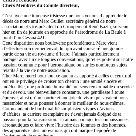
Chers Membres du Comité directeur,
C’est avec une immense tristesse que nous venons d’apprendre le
décès de notre ami Marc Guillet, secrétaire général de notre
association et vice-président du Groupement René Bazin, survenu
hier en fin de journée en approche de l’aérodrome de La Baule à
bord d’un Cessna 421.
Cette disparition nous bouleverse profondément. Marc vient
d’effectuer son dernier envol, lui qui avait consacré une grande
partie de sa vie au royaume d’Icare. J’aimais particulièrement
partager avec lui de longues conversations, qu’elles portent sur notre
passion commune pour l’aéronautique ou sur les nombreux sujets
relatifs à la vie de notre association.
Cher Marc, merci pour tout ce que tu as apporté à celles et ceux qui
ont eu le privilège de croiser ton chemin : une amitié sincère et
indéfectible, une profonde humanité, un sens remarquable du service
et du devoir, une bienveillance constante, une gentillesse à toute
épreuve, ainsi qu’un sourire et une joie de vivre qui savaient nous
rassembler et nous pousser à donner le meilleur de nous-mêmes.
Commandant de bord qualifié sur plusieurs types d’avions
d’affaires, ta carrière exemplaire ne t’avait jamais éloigné de ta
passion pour la transmission. Tu aimais partager tes connaissances
aéronautiques et faire vivre l’histoire des femmes et des hommes,
des appareils et des innovations qui ont marqué l’épopée de
l’aviation civile et militaire.