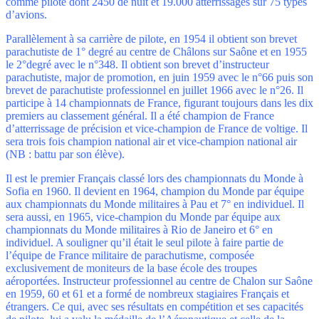
comme pilote dont 2450 de nuit et 19.000 atterrissages sur 75 types
d’avions.
Parallèlement à sa carrière de pilote, en 1954 il obtient son brevet
parachutiste de 1° degré au centre de Châlons sur Saône et en 1955
le 2°degré avec le n°348. Il obtient son brevet d’instructeur
parachutiste, major de promotion, en juin 1959 avec le n°66 puis son
brevet de parachutiste professionnel en juillet 1966 avec le n°26. Il
participe à 14 championnats de France, figurant toujours dans les dix
premiers au classement général. Il a été champion de France
d’atterrissage de précision et vice-champion de France de voltige. Il
sera trois fois champion national air et vice-champion national air
(NB : battu par son élève).
Il est le premier Français classé lors des championnats du Monde à
Sofia en 1960. Il devient en 1964, champion du Monde par équipe
aux championnats du Monde militaires à Pau et 7° en individuel. Il
sera aussi, en 1965, vice-champion du Monde par équipe aux
championnats du Monde militaires à Rio de Janeiro et 6° en
individuel. A souligner qu’il était le seul pilote à faire partie de
l’équipe de France militaire de parachutisme, composée
exclusivement de moniteurs de la base école des troupes
aéroportées. Instructeur professionnel au centre de Chalon sur Saône
en 1959, 60 et 61 et a formé de nombreux stagiaires Français et
étrangers. Ce qui, avec ses résultats en compétition et ses capacités