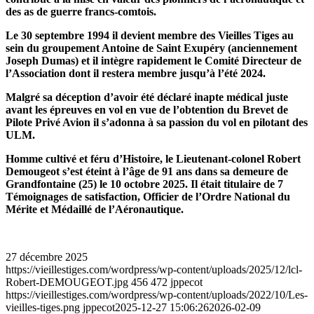
des as de guerre francs-comtois.
Le 30 septembre 1994 il devient membre des Vieilles Tiges au
sein du groupement Antoine de Saint Exupéry (anciennement
Joseph Dumas) et il intègre rapidement le Comité Directeur de
l’Association dont il restera membre jusqu’à l’été 2024.
Malgré sa déception d’avoir été déclaré inapte médical juste
avant les épreuves en vol en vue de l’obtention du Brevet de
Pilote Privé Avion il s’adonna à sa passion du vol en pilotant des
ULM.
Homme cultivé et féru d’Histoire, le Lieutenant-colonel Robert
Demougeot s’est éteint à l’âge de 91 ans dans sa demeure de
Grandfontaine (25) le 10 octobre 2025. Il était titulaire de 7
Témoignages de satisfaction, Officier de l’Ordre National du
Mérite et Médaillé de l’Aéronautique.
27 décembre 2025
https://vieillestiges.com/wordpress/wp-content/uploads/2025/12/lcl-
Robert-DEMOUGEOT.jpg
456
472
jppecot
https://vieillestiges.com/wordpress/wp-content/uploads/2022/10/Les-
vieilles-tiges.png
jppecot
2025-12-27 15:06:26
2026-02-09