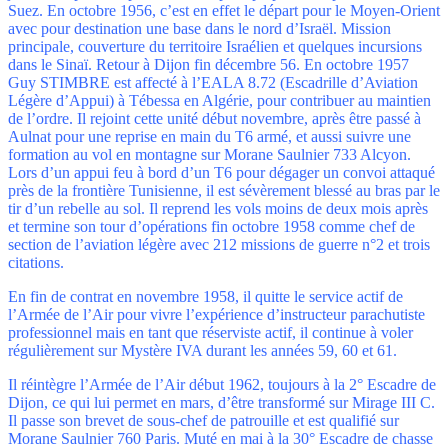
Suez. En octobre 1956, c’est en effet le départ pour le Moyen-Orient
avec pour destination une base dans le nord d’Israël. Mission
principale, couverture du territoire Israélien et quelques incursions
dans le Sinaï. Retour à Dijon fin décembre 56. En octobre 1957
Guy STIMBRE est affecté à l’EALA 8.72 (Escadrille d’Aviation
Légère d’Appui) à Tébessa en Algérie, pour contribuer au maintien
de l’ordre. Il rejoint cette unité début novembre, après être passé à
Aulnat pour une reprise en main du T6 armé, et aussi suivre une
formation au vol en montagne sur Morane Saulnier 733 Alcyon.
Lors d’un appui feu à bord d’un T6 pour dégager un convoi attaqué
près de la frontière Tunisienne, il est sévèrement blessé au bras par le
tir d’un rebelle au sol. Il reprend les vols moins de deux mois après
et termine son tour d’opérations fin octobre 1958 comme chef de
section de l’aviation légère avec 212 missions de guerre n°2 et trois
citations.
En fin de contrat en novembre 1958, il quitte le service actif de
l’Armée de l’Air pour vivre l’expérience d’instructeur parachutiste
professionnel mais en tant que réserviste actif, il continue à voler
régulièrement sur Mystère IVA durant les années 59, 60 et 61.
Il réintègre l’Armée de l’Air début 1962, toujours à la 2° Escadre de
Dijon, ce qui lui permet en mars, d’être transformé sur Mirage III C.
Il passe son brevet de sous-chef de patrouille et est qualifié sur
Morane Saulnier 760 Paris. Muté en mai à la 30° Escadre de chasse