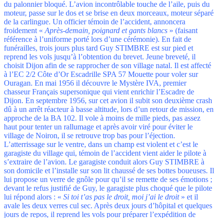
du palonnier bloqué. L’avion incontrôlable touche de l’aile, puis du
moteur, passe sur le dos et se brise en deux morceaux, moteur séparé
de la carlingue. Un officier témoin de l’accident, annoncera
froidement «
Après-demain, poignard et gants blancs
» (faisant
référence à l’uniforme porté lors d’une cérémonie). En fait de
funérailles, trois jours plus tard Guy STIMBRE est sur pied et
reprend les vols jusqu’à l’obtention du brevet. Jeune breveté, il
choisit Dijon afin de se rapprocher de son village natal. Il est affecté
à l’EC 2/2 Côte d’Or Escadrille SPA 57 Mouette pour voler sur
Ouragan. En mai 1956 il découvre le Mystère IVA, premier
chasseur Français supersonique qui vient enrichir l’Escadre de
Dijon. En septembre 1956, sur cet avion il subit son deuxième crash
dû à un arrêt réacteur à basse altitude, lors d’un retour de mission, en
approche de la BA 102. Il vole à moins de mille pieds, pas assez
haut pour tenter un rallumage et après avoir viré pour éviter le
village de Noiron, il se retrouve trop bas pour l’éjection.
L’atterrissage sur le ventre, dans un champ est violent et c’est le
garagiste du village qui, témoin de l’accident vient aider le pilote à
s’extraire de l’avion. Le garagiste conduit alors Guy STIMBRE à
son domicile et l’installe sur son lit chaussé de ses bottes boueuses. Il
lui propose un verre de gnôle pour qu’il se remette de ses émotions ;
devant le refus justifié de Guy, le garagiste plus choqué que le pilote
lui répond alors : «
Si toi t’as pas le droit, moi j’ai le droit
» et il
avale les deux verres cul sec. Après deux jours d’hôpital et quelques
jours de repos, il reprend les vols pour préparer l’expédition de