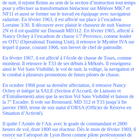
de nuit, il rejoint Reims au sein de la section d’instruction tout temps
pour y effectuer sa transformation biréacteur sur Météore MK7 et
NF11 et aussi se former sur le travail en équipage avec navigateur
radariste. En février 1963, il est affecté sur place à l’escadron
Lorraine 3/30. Il découvre avec plaisir le chasseur de nuit Vautour
2N et il est qualifié sur Dassault MD312. En février 1965, affecté à
Nancy Ochey à l’escadron de chasse 1/7 Provence, comme leader
en OTU (Operational Training Unit), il retrouve le Mystère IVA sur
lequel il passe, courant 1966, son brevet de chef de patrouille.
En février 1967, il est affecté à l’école de chasse de Tours, comme
moniteur. Il retrouve le T33 de ses débuts à Méknès. Il enseignera
ainsi le Vol Sans Visibilité, le vol de nuit, la voltige, la navigation et
le combat à plusieurs promotions de futurs pilotes de chasse.
En octobre 1968 pour sa dernière affectation, il retrouve Nancy
Ochey et intègre la SALE (Section d’Accueil, de Liaisons et
d’Entraînement) ainsi que la section Vol Sans Visibilité et liaison de
la 7° Escadre. Il vole sur Broussard, MD 312 et T33 jusqu’à fin
janvier 1969, terme de son statut d’ORSA (Officier de Réserve en
Situation d’Activité).
Il quitte l’Armée de l’Air, avec le grade de commandant et 2800
heures de vol, dont 1800 sur réacteur. Dès le mois de février 1969, il
exerce sur l’aéroport de Lyon Bron comme pilote professionnel de