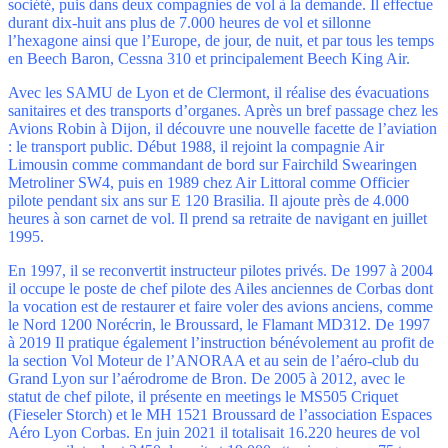
société, puis dans deux compagnies de vol à la demande. Il effectue
durant dix-huit ans plus de 7.000 heures de vol et sillonne
l’hexagone ainsi que l’Europe, de jour, de nuit, et par tous les temps
en Beech Baron, Cessna 310 et principalement Beech King Air.
Avec les SAMU de Lyon et de Clermont, il réalise des évacuations
sanitaires et des transports d’organes. Après un bref passage chez les
Avions Robin à Dijon, il découvre une nouvelle facette de l’aviation
: le transport public. Début 1988, il rejoint la compagnie Air
Limousin comme commandant de bord sur Fairchild Swearingen
Metroliner SW4, puis en 1989 chez Air Littoral comme Officier
pilote pendant six ans sur E 120 Brasilia. Il ajoute près de 4.000
heures à son carnet de vol. Il prend sa retraite de navigant en juillet
1995.
En 1997, il se reconvertit instructeur pilotes privés. De 1997 à 2004
il occupe le poste de chef pilote des Ailes anciennes de Corbas dont
la vocation est de restaurer et faire voler des avions anciens, comme
le Nord 1200 Norécrin, le Broussard, le Flamant MD312. De 1997
à 2019 Il pratique également l’instruction bénévolement au profit de
la section Vol Moteur de l’ANORAA et au sein de l’aéro-club du
Grand Lyon sur l’aérodrome de Bron. De 2005 à 2012, avec le
statut de chef pilote, il présente en meetings le MS505 Criquet
(Fieseler Storch) et le MH 1521 Broussard de l’association Espaces
Aéro Lyon Corbas. En juin 2021 il totalisait 16.220 heures de vol