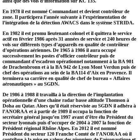
ainsi que des vols d’information sur KC 135.
En 1978 il est nommé Commandant et devient contrôleur de
zone. Il participera l’année suivante à l’expérimentation de
l’intégration de la détection AWACS dans le système STRIDA.
En 1982 il est promu lieutenant-colonel et il quittera le service
actif en février 1986 après 31 années de service et 240 heures de
vols sur différents types d’appareils en qualité de contrôleur
d’opérations aériennes. De 1965 à 1986 il aura occupé
successivement les postes d’officier contrôleur puis de
commandant d’escadron opérationnel notamment à la BA 901
de Drachenbronn et à la BA 942 de Lyon Mont Verdun puis de
chef des opérations au sein de la BA114 d’Aix en Provence. Il
terminera sa carrière en qualité de chef de bureau « Affaires
aéronautiques » au SGDN.
De 1986 à 1988 il travailla à la direction de l’implantation
opérationnelle d’une chaine radar basse altitude Thomson à
Doha au Qatar. Alors qu’il était réserviste au SGDN il adhéra à
l’ANORAA et à partir de 1989 il occupa la fonction de
secrétaire général jusqu’en 1997 avant d’être élu Président du
secteur lyonnais puis d’occuper de 2004 à 2007 la fonction de
Président régional Rhône Alpes. En 2012 il est nommé
Président du secteur 120 Franche Comté de l’ANORAA où il
contribue à la mise en valeur des pionniers de l’aéronautique et