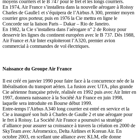
moyens courriers et le B 747 pour le fret et les longs courriers.
En 1974, Air France s’installera dans la nouvelle aérogare à Roissy
Charles de Gaulle1 et s’équipera de l’Airbus A 300, premier moyen
courrier gros porteur, puis en 1976 la Cie mettra en ligne le
Concorde sur la liaison Paris – Dakar – Rio de Janeiro.
En 1982, la Cie s’installera dans l’aérogare n° 2 de Roissy pour
desservir les lignes du continent européen avec le B 737. Dès 1988,
Air France et Air Inter exploiteront l’A320, premier avion
commercial à commandes de vol électriques.
Naissance du Groupe Air France
Il est créé en janvier 1990 pour faire face à la concurrence née de la
libéralisation du transport aérien. La fusion avec UTA, plus grande
Cie aérienne française privée, réalisée en 1992 puis avec Air Inter en
1997, donnera naissance à la Société Air France en juin 1998,
laquelle sera introduite en Bourse début 1999.
Entre-temps l’Airbus A340 long courrier est entré en service et la
Cie a inauguré son hub à Charles de Gaulle 2 et une aérogare pour
le fret à Roissy. La Société Air France a poursuivi sa stratégie
d’alliance pour assurer sa croissance à travers la création en 2000 de
SkyTeam avec Aéromexico, Delta Airlines et Korean Air. En
octobre 2003, en scellant une alliance avec KLM, elle donne