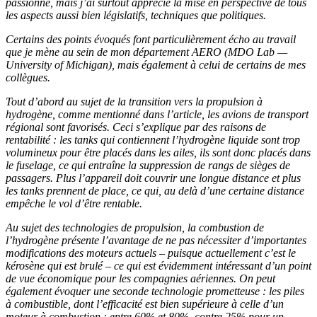
passionne, mais j’ai surtout apprécié la mise en perspective de tous
les aspects aussi bien législatifs, techniques que politiques.
Certains des points évoqués font particulièrement écho au travail
que je mène au sein de mon département AERO (MDO Lab —
University of Michigan), mais également à celui de certains de mes
collègues.
Tout d’abord au sujet de la transition vers la propulsion à
hydrogène, comme mentionné dans l’article, les avions de transport
régional sont favorisés. Ceci s’explique par des raisons de
rentabilité : les tanks qui contiennent l’hydrogène liquide sont trop
volumineux pour être placés dans les ailes, ils sont donc placés dans
le fuselage, ce qui entraîne la suppression de rangs de sièges de
passagers. Plus l’appareil doit couvrir une longue distance et plus
les tanks prennent de place, ce qui, au delà d’une certaine distance
empêche le vol d’être rentable.
Au sujet des technologies de propulsion, la combustion de
l’hydrogène présente l’avantage de ne pas nécessiter d’importantes
modifications des moteurs actuels – puisque actuellement c’est le
kérosène qui est brulé – ce qui est évidemment intéressant d’un point
de vue économique pour les compagnies aériennes. On peut
également évoquer une seconde technologie prometteuse : les piles
à combustible, dont l’efficacité est bien supérieure à celle d’un
moteur à combustion : entre 60% et 80%, contre 25% pour un