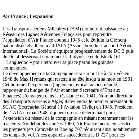
Air France : l’expansion
Les Transports aériens Militaires (TAM) donneront naissance au
Réseau des Lignes Aériennes Françaises pour reprendre
l’appellation d’Air France courant 1945 et le 26 juin la Cie sera
nationalisée et adhérera à l’IATA (Association du Transport Aérien
International). La Société s’équipera progressivement de DC 3 puis
de DC 4 desservant notamment la Polynésie et de Block 161
« Languedoc » pour retrouver sa place parmi les grandes
compagnies.
Le développement de la Compagnie sera surtout lié à l’arrivée en
1948 de Max Hymans qui restera à sa tête jusqu’à sa mort en 1961.
Cet homme d’expérience (ingénieur, avocat, ancien député,
rapporteur du budget de l’Air et ancien Secrétaire d’État aux
Finances) s’engagera dans la résistance en 1941. Nommé directeur
des Transports Aériens à Alger, il deviendra le premier président du
SGAC (Secrétariat Général à l’Aviation Civile) en 1945. Président
de l’IATA en mai 1948, il jouera un rôle déterminant pour
l’extension du réseau de la compagnie en misant notamment sur les
réacteurs. Au début des années 1960, Air France mettra en service
les premiers jets Caravelle et Boeing 707 réduisant ainsi notablement
les temps de vol. A ces appareils succèderont le B 727 pour les