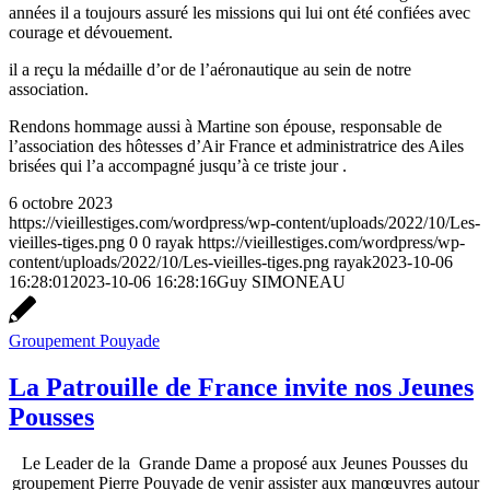
années il a toujours assuré les missions qui lui ont été confiées avec
courage et dévouement.
il a reçu la médaille d’or de l’aéronautique au sein de notre
association.
Rendons hommage aussi à Martine son épouse, responsable de
l’association des hôtesses d’Air France et administratrice des Ailes
brisées qui l’a accompagné jusqu’à ce triste jour .
6 octobre 2023
https://vieillestiges.com/wordpress/wp-content/uploads/2022/10/Les-
vieilles-tiges.png
0
0
rayak
https://vieillestiges.com/wordpress/wp-
content/uploads/2022/10/Les-vieilles-tiges.png
rayak
2023-10-06
16:28:01
2023-10-06 16:28:16
Guy SIMONEAU
Groupement Pouyade
La Patrouille de France invite nos Jeunes
Pousses
Le Leader de la Grande Dame a proposé aux Jeunes Pousses du
groupement Pierre Pouyade de venir assister aux manœuvres autour