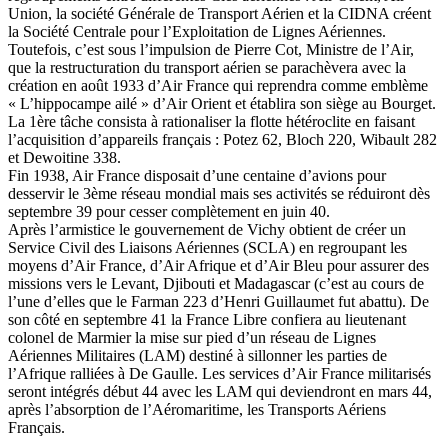
Union, la société Générale de Transport Aérien et la CIDNA créent
la Société Centrale pour l’Exploitation de Lignes Aériennes.
Toutefois, c’est sous l’impulsion de Pierre Cot, Ministre de l’Air,
que la restructuration du transport aérien se parachèvera avec la
création en août 1933 d’Air France qui reprendra comme emblème
« L’hippocampe ailé » d’Air Orient et établira son siège au Bourget.
La 1ère tâche consista à rationaliser la flotte hétéroclite en faisant
l’acquisition d’appareils français : Potez 62, Bloch 220, Wibault 282
et Dewoitine 338.
Fin 1938, Air France disposait d’une centaine d’avions pour
desservir le 3ème réseau mondial mais ses activités se réduiront dès
septembre 39 pour cesser complètement en juin 40.
Après l’armistice le gouvernement de Vichy obtient de créer un
Service Civil des Liaisons Aériennes (SCLA) en regroupant les
moyens d’Air France, d’Air Afrique et d’Air Bleu pour assurer des
missions vers le Levant, Djibouti et Madagascar (c’est au cours de
l’une d’elles que le Farman 223 d’Henri Guillaumet fut abattu). De
son côté en septembre 41 la France Libre confiera au lieutenant
colonel de Marmier la mise sur pied d’un réseau de Lignes
Aériennes Militaires (LAM) destiné à sillonner les parties de
l’Afrique ralliées à De Gaulle. Les services d’Air France militarisés
seront intégrés début 44 avec les LAM qui deviendront en mars 44,
après l’absorption de l’Aéromaritime, les Transports Aériens
Français.