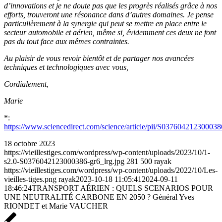
d’innovations et je ne doute pas que les progrès réalisés grâce à nos
efforts, trouveront une résonance dans d’autres domaines. Je pense
particulièrement à la synergie qui peut se mettre en place entre le
secteur automobile et aérien, même si, évidemment ces deux ne font
pas du tout face aux mêmes contraintes.
Au plaisir de vous revoir bientôt et de partager nos avancées
techniques et technologiques avec vous,
Cordialement,
Marie
*:
https://www.sciencedirect.com/science/article/pii/S037604212300038
18 octobre 2023
https://vieillestiges.com/wordpress/wp-content/uploads/2023/10/1-
s2.0-S0376042123000386-gr6_lrg.jpg
281
500
rayak
https://vieillestiges.com/wordpress/wp-content/uploads/2022/10/Les-
vieilles-tiges.png
rayak
2023-10-18 11:05:41
2024-09-11
18:46:24
TRANSPORT AÉRIEN : QUELS SCENARIOS POUR
UNE NEUTRALITÉ CARBONE EN 2050 ? Général Yves
RIONDET et Marie VAUCHER