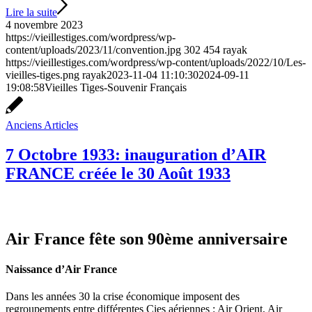
Lire la suite
4 novembre 2023
https://vieillestiges.com/wordpress/wp-
content/uploads/2023/11/convention.jpg
302
454
rayak
https://vieillestiges.com/wordpress/wp-content/uploads/2022/10/Les-
vieilles-tiges.png
rayak
2023-11-04 11:10:30
2024-09-11
19:08:58
Vieilles Tiges-Souvenir Français
Anciens Articles
7 Octobre 1933: inauguration d’AIR
FRANCE créée le 30 Août 1933
Air France fête son 90ème anniversaire
Naissance d’Air France
Dans les années 30 la crise économique imposent des
regroupements entre différentes Cies aériennes : Air Orient, Air