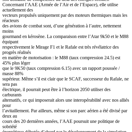
Concernant l’AAE (Armée de l’Air et de l’Espace), elle utilise
actuellement des
vecteurs propulsés uniquement par des moteurs thermiques mais les
réacteurs
des avions de combat sont, d’une génération à l’autre, nettement
moins
gourmand en kérosène. La comparaison entre l’Atar 9k50 et le M88
équipant
respectivement le Mirage F1 et le Rafale est très révélatrice des
progrès réalisés
en matière de motorisation : le M88 (taux compression 24.5) est
45% plus léger
que le 9K50 (taux compression 6.15) avec un rapport poussée /
masse 88%
supérieur. Même s’il est clair que le SCAF, successeur du Rafale, ne
sera pas
électrique, il pourrait peut être à l’horizon 2050 utiliser des
carburants
alternatifs, ce qui imposerait alors une interopérabilité avec nos alliés
pour
l’avitaillement. Par ailleurs, même si son parc aérien a été divisé par
deux au
cours des 20 dernières années, l’AAE poursuit une politique de
sobriété
énergétique débutée d’abord par le développement de la simulation