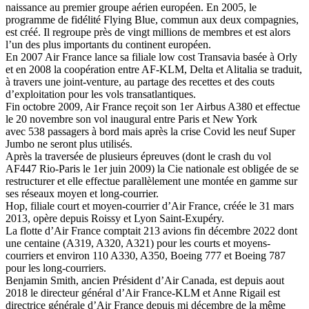
naissance au premier groupe aérien européen. En 2005, le
programme de fidélité Flying Blue, commun aux deux compagnies,
est créé. Il regroupe près de vingt millions de membres et est alors
l’un des plus importants du continent européen.
En 2007 Air France lance sa filiale low cost Transavia basée à Orly
et en 2008 la coopération entre AF-KLM, Delta et Alitalia se traduit,
à travers une joint-venture, au partage des recettes et des couts
d’exploitation pour les vols transatlantiques.
Fin octobre 2009, Air France reçoit son 1er Airbus A380 et effectue
le 20 novembre son vol inaugural entre Paris et New York
avec 538 passagers à bord mais après la crise Covid les neuf Super
Jumbo ne seront plus utilisés.
Après la traversée de plusieurs épreuves (dont le crash du vol
AF447 Rio-Paris le 1er juin 2009) la Cie nationale est obligée de se
restructurer et elle effectue parallèlement une montée en gamme sur
ses réseaux moyen et long-courrier.
Hop, filiale court et moyen-courrier d’Air France, créée le 31 mars
2013, opère depuis Roissy et Lyon Saint-Exupéry.
La flotte d’Air France comptait 213 avions fin décembre 2022 dont
une centaine (A319, A320, A321) pour les courts et moyens-
courriers et environ 110 A330, A350, Boeing 777 et Boeing 787
pour les long-courriers.
Benjamin Smith, ancien Président d’Air Canada, est depuis aout
2018 le directeur général d’Air France-KLM et Anne Rigail est
directrice générale d’Air France depuis mi décembre de la même