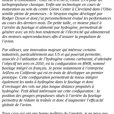
turbopropulseur classique. Enfin une technologie en cours de
maturation au sein du centre Glenn Center à Cleveland dans l’Ohio
semble pleine de promesses : le Strayton engine développé par
Rodger Dyson et dont j’ai personnellement évalué les performances
au cours des derniers mois. De petite taille, ce moteur placé à
l’arrière du fuselage et alimenté par hydrogène, permettrait de
générer avec un très bon rendement de l’électricité qui alimenterait
des moteurs superconducteurs afin d’assurer la propulsion de
l’avion.
Par ailleurs, une innovation majeure qui intéresse certains
industriels, particulièrement aux US et qui pourrait permettre,
associée à l’utilisation de l’hydrogène comme carburant, d’atteindre
l’objectif net zero en 2050, est la configuration en BWB, nommé
fuselage intégré en français. Je pense notamment à l’entreprise
JetZero en Californie qui est en train de développer un premier
prototype. Cette configuration permettrait de mieux intégrer
également les tanks à hydrogène dans le fuselage et donc
d’envisager des vols sur plus longue distance propulsés à
hydrogène. Petit détail intéressant sur cette configuration : la
position des groupes propulseurs situés à l’arrière du fuselage
permettra de réduire la traînée et donc d’augmenter l’efficacité
globale de l’avion.
Pour ceux qui ont une bonne maîtrise de l’anglais, je ne peux que